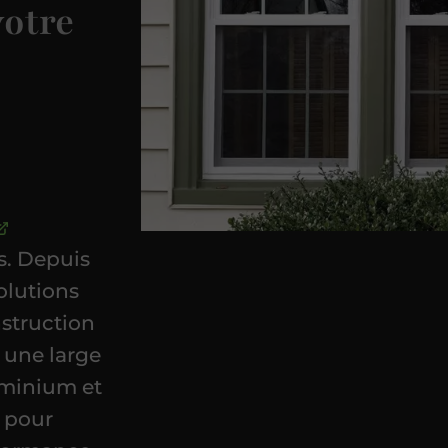
votre
s. Depuis
olutions
nstruction
 une large
uminium et
e pour