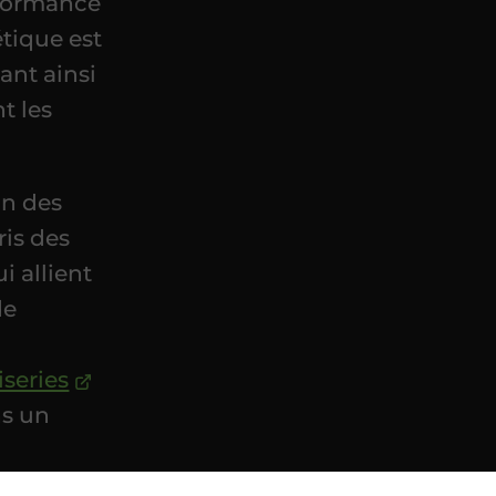
rformance
tique est
ant ainsi
t les
on des
ris des
 allient
de
iseries
ns un