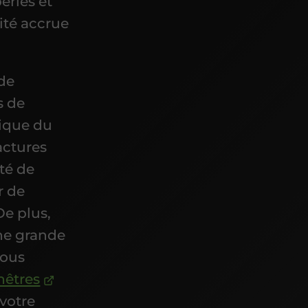
éries et
ité accrue
 de
s de
mique du
actures
té de
r de
 De plus,
une grande
vous
nêtres
 votre