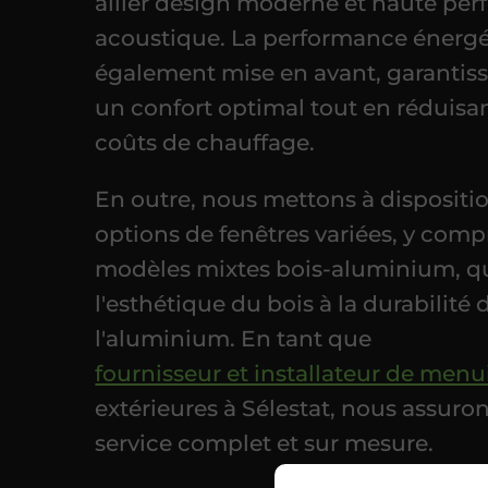
allier design moderne et haute pe
acoustique. La performance énergé
également mise en avant, garantiss
un confort optimal tout en réduisan
coûts de chauffage.
En outre, nous mettons à dispositi
options de fenêtres variées, y comp
modèles mixtes bois-aluminium, qui
l'esthétique du bois à la durabilité 
l'aluminium. En tant que
fournisseur et installateur de menu
extérieures à Sélestat, nous assuro
service complet et sur mesure.