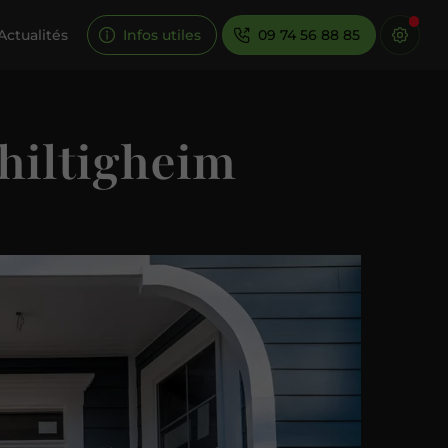
Actualités
Infos utiles
09 74 56 88 85
chiltigheim