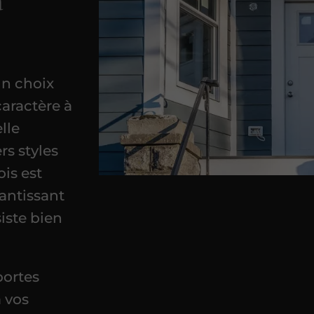
à
un choix
caractère à
lle
rs styles
ois est
antissant
iste bien
portes
à vos