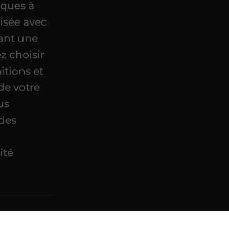
iques à
isée avec
sant une
z choisir
itions et
de votre
us
 des
e
ité