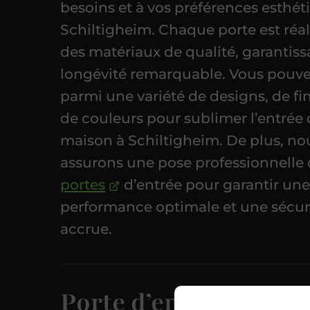
besoins et à vos préférences esthét
Schiltigheim. Chaque porte est réal
des matériaux de qualité, garantis
longévité remarquable. Vous pouve
parmi une variété de designs, de fin
de couleurs pour sublimer l’entrée 
maison à Schiltigheim. De plus, no
assurons une pose professionnelle
portes
d’entrée pour garantir un
performance optimale et une sécur
accrue.
Porte d’entrée en