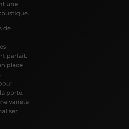
nt une
coustique.
s de
es
t parfait.
en place
s
 pour
la porte.
ne variété
aliser