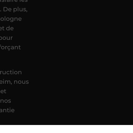
. De plus,
Pologne
et de
 pour
nforçant
truction
heim, nous
 et
 nos
antie