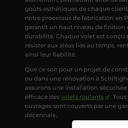
goûts esthétiques de chaque client
notre processus de fabrication en 
garantit un haut niveau de finition 
durabilité. Chaque volet est conçu
résister aux aléas liés au temps, re
ainsi leur fiabilité.
Que ce soit pour un projet de cons
ou dans une rénovation à Schiltig
assurons une installation sécurisée
efficace des
volets roulants
. Tous
ouvrages sont couverts par une gar
décennale.