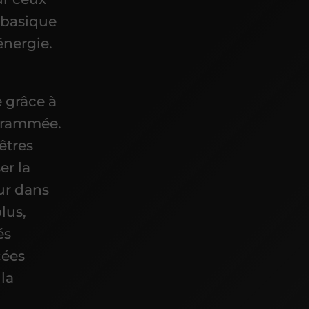
 basique
énergie.
 grâce à
grammée.
êtres
er la
eur dans
lus,
és
cées
la