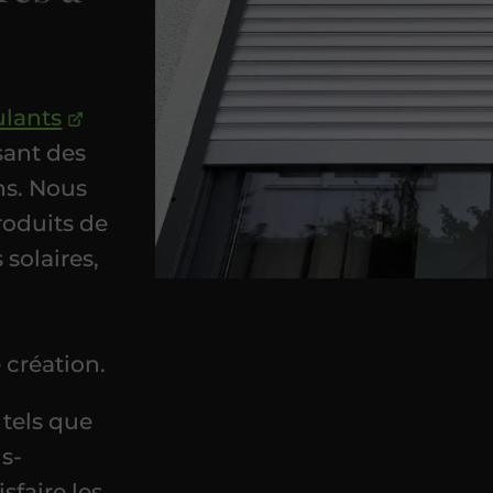
ulants
sant des
ns. Nous
oduits de
 solaires,
 création.
 tels que
is-
sfaire les