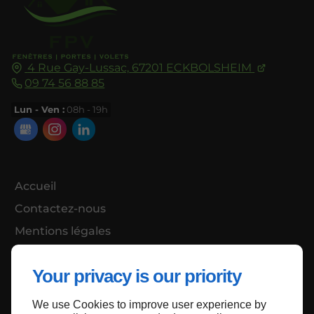
4 Rue Gay-Lussac,
67201
ECKBOLSHEIM
09 74 56 88 85
Lun - Ven :
08h - 19h
Accueil
Contactez-nous
Mentions légales
Plan du site
Your privacy is our priority
We use Cookies to improve user experience by