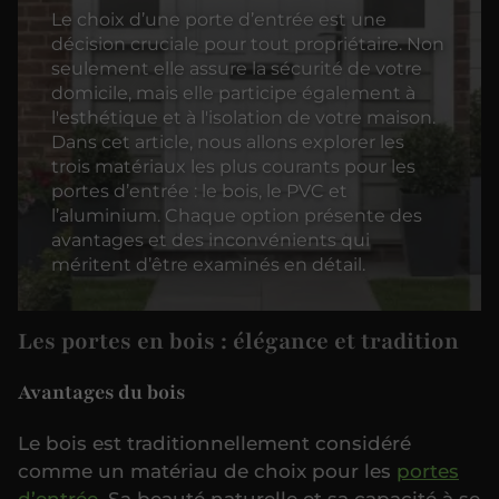
Le choix d’une porte d’entrée est une
décision cruciale pour tout propriétaire. Non
seulement elle assure la sécurité de votre
domicile, mais elle participe également à
l'esthétique et à l'isolation de votre maison.
Dans cet article, nous allons explorer les
trois matériaux les plus courants pour les
portes d’entrée : le bois, le PVC et
l’aluminium. Chaque option présente des
avantages et des inconvénients qui
méritent d’être examinés en détail.
Les portes en bois : élégance et tradition
Avantages du bois
Le bois est traditionnellement considéré
comme un matériau de choix pour les
portes
d’entrée
. Sa beauté naturelle et sa capacité à se